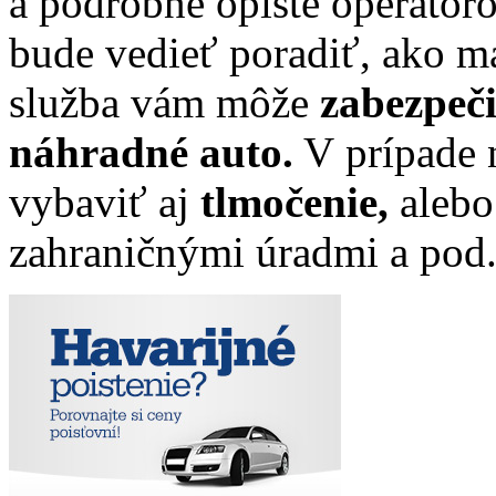
a podrobne opíšte operátoro
bude vedieť poradiť, ako m
služba vám môže
zabezpeči
náhradné auto.
V prípade 
vybaviť aj
tlmočenie,
alebo
zahraničnými úradmi a pod